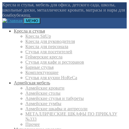
Кресла и стулья, мебель для офиса, детского сада, школы,
школьные доски, металлические кровати, матрасы и нары для
бомбоубежищ.
МЕНЮ
Кресла и стулья
Кресла SitUp
Кресла для руководителя
Кресла для персонала
Стулья для посетителей
Геймерские кресла
Cтулья для кафе и ресторанов
Барные стулья
Комплектующие
Стулья для кухни HoReCa
Армейская мебель
Армейские кровати
Армейские столы
Армейские стулья и табуреты
Армейские тумбы
Армейские шкафы и антресоли
МЕТАЛЛИЧЕСКИЕ ШКАФЫ ПО ПРИКАЗУ
№333
Прочее