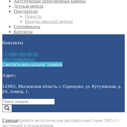
Акустические переговорные кабины
Детская мебель
Покупателю
Новости
Бренды офисной мебели
Сертификаты
Контакты
Контакты
+7 (499) 460-00-94
info@belglobal.ru
Смотреть весь каталог товаров
Адрес:
143001, Московская область, г. Одинцово, ул. Кутузовская, д.
4А, помещ. 1.
Поиск
товаров
Главная
Кровать металлическая двухъярусная Серия 2М3-2 с
лестницей и ограждением