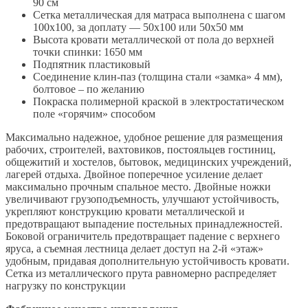
90 см
Сетка металлическая для матраса выполнена с шагом
100х100, за доплату — 50х100 или 50х50 мм
Высота кровати металлической от пола до верхней
точки спинки: 1650 мм
Подпятник пластиковый
Соединение клин-паз (толщина стали «замка» 4 мм),
болтовое – по желанию
Покраска полимерной краской в электростатическом
поле «горячим» способом
Максимально надежное, удобное решение для размещения
рабочих, строителей, вахтовиков, постояльцев гостиниц,
общежитий и хостелов, бытовок, медицинских учреждений,
лагерей отдыха. Двойное поперечное усиление делает
максимально прочным спальное место. Двойные ножки
увеличивают грузоподъемность, улучшают устойчивость,
укрепляют конструкцию кровати металлической и
предотвращают выпадение постельных принадлежностей.
Боковой ограничитель предотвращает падение с верхнего
яруса, а съемная лестница делает доступ на 2-й «этаж»
удобным, придавая дополнительную устойчивость кровати.
Сетка из металлического прута равномерно распределяет
нагрузку по конструкции