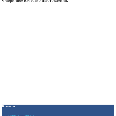
Фабричное качество изготовления.
Кровать металлическая
двухъярусная Серии 2М1-1
3260
₽
Кровать металлическая
двухъярусная Серия 2М3-2
4750
₽
Контакты