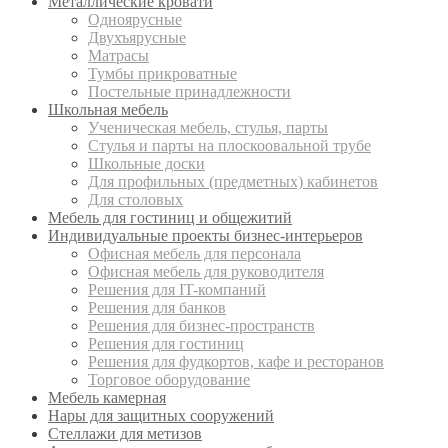
Металлические кровати
Одноярусные
Двухъярусные
Матрасы
Тумбы прикроватные
Постельные принадлежности
Школьная мебель
Ученическая мебель, стулья, парты
Стулья и парты на плоскоовальной трубе
Школьные доски
Для профильных (предметных) кабинетов
Для столовых
Мебель для гостиниц и общежитий
Индивидуальные проекты бизнес-интерьеров
Офисная мебель для персонала
Офисная мебель для руководителя
Решения для IT-компаний
Решения для банков
Решения для бизнес-пространств
Решения для гостиниц
Решения для фудкортов, кафе и ресторанов
Торговое оборудование
Мебель камерная
Нары для защитных сооружений
Стеллажи для метизов