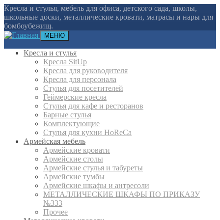
Кресла и стулья, мебель для офиса, детского сада, школы,
школьные доски, металлические кровати, матрасы и нары для
бомбоубежищ.
МЕНЮ
Кресла и стулья
Кресла SitUp
Кресла для руководителя
Кресла для персонала
Стулья для посетителей
Геймерские кресла
Cтулья для кафе и ресторанов
Барные стулья
Комплектующие
Стулья для кухни HoReCa
Армейская мебель
Армейские кровати
Армейские столы
Армейские стулья и табуреты
Армейские тумбы
Армейские шкафы и антресоли
МЕТАЛЛИЧЕСКИЕ ШКАФЫ ПО ПРИКАЗУ
№333
Прочее