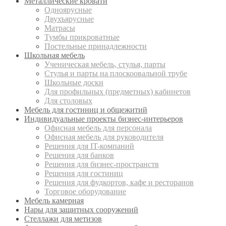
Металлические кровати
Одноярусные
Двухъярусные
Матрасы
Тумбы прикроватные
Постельные принадлежности
Школьная мебель
Ученическая мебель, стулья, парты
Стулья и парты на плоскоовальной трубе
Школьные доски
Для профильных (предметных) кабинетов
Для столовых
Мебель для гостиниц и общежитий
Индивидуальные проекты бизнес-интерьеров
Офисная мебель для персонала
Офисная мебель для руководителя
Решения для IT-компаний
Решения для банков
Решения для бизнес-пространств
Решения для гостиниц
Решения для фудкортов, кафе и ресторанов
Торговое оборудование
Мебель камерная
Нары для защитных сооружений
Стеллажи для метизов