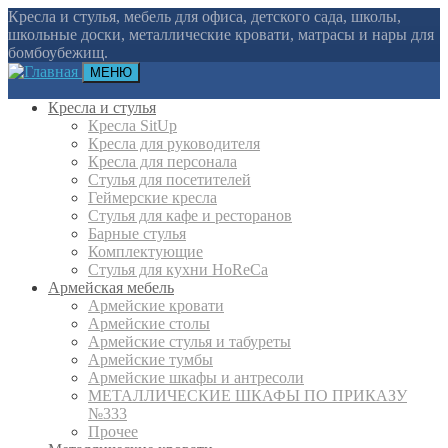
Кресла и стулья, мебель для офиса, детского сада, школы,
школьные доски, металлические кровати, матрасы и нары для
бомбоубежищ.
МЕНЮ
Кресла и стулья
Кресла SitUp
Кресла для руководителя
Кресла для персонала
Стулья для посетителей
Геймерские кресла
Cтулья для кафе и ресторанов
Барные стулья
Комплектующие
Стулья для кухни HoReCa
Армейская мебель
Армейские кровати
Армейские столы
Армейские стулья и табуреты
Армейские тумбы
Армейские шкафы и антресоли
МЕТАЛЛИЧЕСКИЕ ШКАФЫ ПО ПРИКАЗУ
№333
Прочее