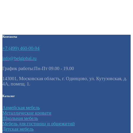
трехъярусная выкатная с
металлическим каркасом
16730
₽
Контакты
+7 (499) 460-00-94
info@belglobal.ru
График работы:Пн-Пт 09.00 - 19.00
143001, Московская область, г. Одинцово, ул. Кутузовская, д.
4А, помещ. 1.
Каталог
Армейская мебель
Металлические кровати
Школьная мебель
Мебель для гостиниц и общежитий
Детская мебель