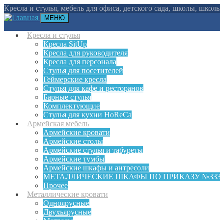
Кресла и стулья, мебель для офиса, детского сада, школы, шко
МЕНЮ
Кресла и стулья
Кресла SitUp
Кресла для руководителя
Кресла для персонала
Стулья для посетителей
Геймерские кресла
Cтулья для кафе и ресторанов
Барные стулья
Комплектующие
Стулья для кухни HoReCa
Армейская мебель
Армейские кровати
Армейские столы
Армейские стулья и табуреты
Армейские тумбы
Армейские шкафы и антресоли
МЕТАЛЛИЧЕСКИЕ ШКАФЫ ПО ПРИКАЗУ №33
Прочее
Металлические кровати
Одноярусные
Двухъярусные