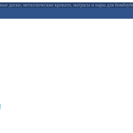
льные доски, металлические кровати, матрасы и нары для бомбоу
3