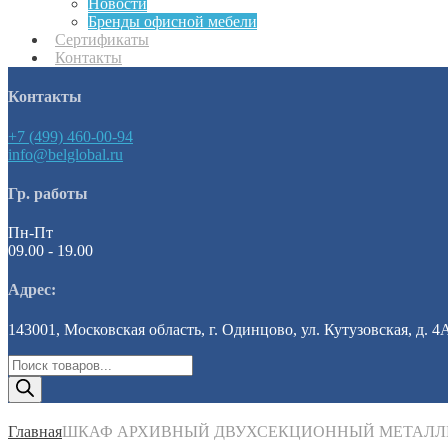
Новости
Бренды офисной мебели
Сертификаты
Контакты
Контакты
+7 (499) 460-00-94
info@belglobal.ru
Гр. работы
Пн-Пт
09.00 - 19.00
Адрес:
143001, Московская область, г. Одинцово, ул. Кутузовская, д. 4
Поиск
товаров
Главная
ШКАФ АРХИВНЫЙ ДВУХСЕКЦИОННЫЙ МЕТАЛЛ