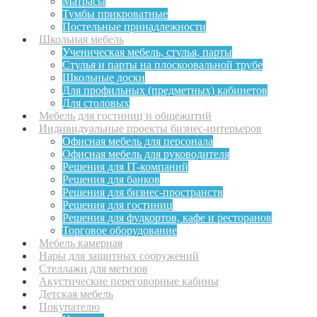
Матрасы
Тумбы прикроватные
Постельные принадлежности
Школьная мебель
Ученическая мебель, стулья, парты
Стулья и парты на плоскоовальной трубе
Школьные доски
Для профильных (предметных) кабинетов
Для столовых
Мебель для гостиниц и общежитий
Индивидуальные проекты бизнес-интерьеров
Офисная мебель для персонала
Офисная мебель для руководителя
Решения для IT-компаний
Решения для банков
Решения для бизнес-пространств
Решения для гостиниц
Решения для фудкортов, кафе и ресторанов
Торговое оборудование
Мебель камерная
Нары для защитных сооружений
Стеллажи для метизов
Акустические переговорные кабины
Детская мебель
Покупателю