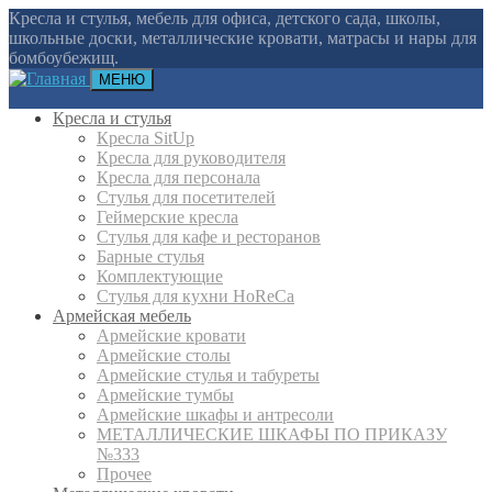
Кресла и стулья, мебель для офиса, детского сада, школы,
школьные доски, металлические кровати, матрасы и нары для
бомбоубежищ.
МЕНЮ
Кресла и стулья
Кресла SitUp
Кресла для руководителя
Кресла для персонала
Стулья для посетителей
Геймерские кресла
Cтулья для кафе и ресторанов
Барные стулья
Комплектующие
Стулья для кухни HoReCa
Армейская мебель
Армейские кровати
Армейские столы
Армейские стулья и табуреты
Армейские тумбы
Армейские шкафы и антресоли
МЕТАЛЛИЧЕСКИЕ ШКАФЫ ПО ПРИКАЗУ
№333
Прочее