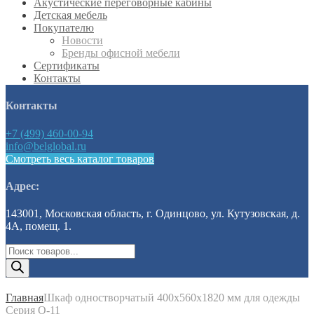
Акустические переговорные кабины
Детская мебель
Покупателю
Новости
Бренды офисной мебели
Сертификаты
Контакты
Контакты
+7 (499) 460-00-94
info@belglobal.ru
Смотреть весь каталог товаров
Адрес:
143001, Московская область, г. Одинцово, ул. Кутузовская, д.
4А, помещ. 1.
Поиск
товаров
Главная
Шкаф одностворчатый 400x560x1820 мм для одежды
Серия О-11