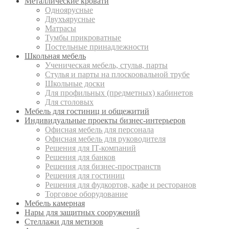
Металлические кровати
Одноярусные
Двухъярусные
Матрасы
Тумбы прикроватные
Постельные принадлежности
Школьная мебель
Ученическая мебель, стулья, парты
Стулья и парты на плоскоовальной трубе
Школьные доски
Для профильных (предметных) кабинетов
Для столовых
Мебель для гостиниц и общежитий
Индивидуальные проекты бизнес-интерьеров
Офисная мебель для персонала
Офисная мебель для руководителя
Решения для IT-компаний
Решения для банков
Решения для бизнес-пространств
Решения для гостиниц
Решения для фудкортов, кафе и ресторанов
Торговое оборудование
Мебель камерная
Нары для защитных сооружений
Стеллажи для метизов