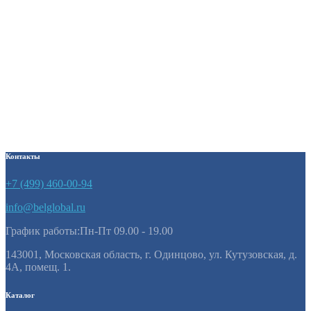
Кровать детская ДУ-КО14
4550
₽
Кровать детская двухместная
ДУ-КД12-2
10800
₽
Контакты
+7 (499) 460-00-94
info@belglobal.ru
График работы:Пн-Пт 09.00 - 19.00
143001, Московская область, г. Одинцово, ул. Кутузовская, д.
4А, помещ. 1.
Каталог