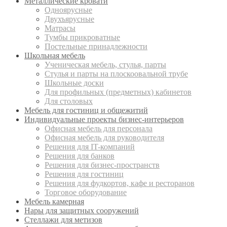
Металлические кровати
Одноярусные
Двухъярусные
Матрасы
Тумбы прикроватные
Постельные принадлежности
Школьная мебель
Ученическая мебель, стулья, парты
Стулья и парты на плоскоовальной трубе
Школьные доски
Для профильных (предметных) кабинетов
Для столовых
Мебель для гостиниц и общежитий
Индивидуальные проекты бизнес-интерьеров
Офисная мебель для персонала
Офисная мебель для руководителя
Решения для IT-компаний
Решения для банков
Решения для бизнес-пространств
Решения для гостиниц
Решения для фудкортов, кафе и ресторанов
Торговое оборудование
Мебель камерная
Нары для защитных сооружений
Стеллажи для метизов