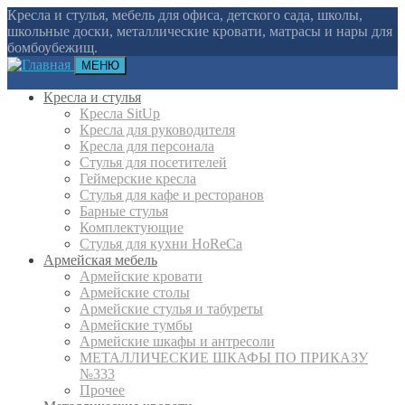
Кресла и стулья, мебель для офиса, детского сада, школы,
школьные доски, металлические кровати, матрасы и нары для
бомбоубежищ.
МЕНЮ
Кресла и стулья
Кресла SitUp
Кресла для руководителя
Кресла для персонала
Стулья для посетителей
Геймерские кресла
Cтулья для кафе и ресторанов
Барные стулья
Комплектующие
Стулья для кухни HoReCa
Армейская мебель
Армейские кровати
Армейские столы
Армейские стулья и табуреты
Армейские тумбы
Армейские шкафы и антресоли
МЕТАЛЛИЧЕСКИЕ ШКАФЫ ПО ПРИКАЗУ
№333
Прочее