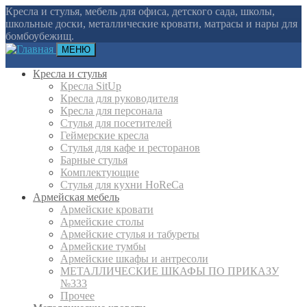
Кресла и стулья, мебель для офиса, детского сада, школы,
школьные доски, металлические кровати, матрасы и нары для
бомбоубежищ.
МЕНЮ
Кресла и стулья
Кресла SitUp
Кресла для руководителя
Кресла для персонала
Стулья для посетителей
Геймерские кресла
Cтулья для кафе и ресторанов
Барные стулья
Комплектующие
Стулья для кухни HoReCa
Армейская мебель
Армейские кровати
Армейские столы
Армейские стулья и табуреты
Армейские тумбы
Армейские шкафы и антресоли
МЕТАЛЛИЧЕСКИЕ ШКАФЫ ПО ПРИКАЗУ
№333
Прочее