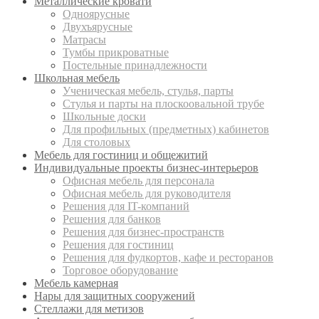
Металлические кровати
Одноярусные
Двухъярусные
Матрасы
Тумбы прикроватные
Постельные принадлежности
Школьная мебель
Ученическая мебель, стулья, парты
Стулья и парты на плоскоовальной трубе
Школьные доски
Для профильных (предметных) кабинетов
Для столовых
Мебель для гостиниц и общежитий
Индивидуальные проекты бизнес-интерьеров
Офисная мебель для персонала
Офисная мебель для руководителя
Решения для IT-компаний
Решения для банков
Решения для бизнес-пространств
Решения для гостиниц
Решения для фудкортов, кафе и ресторанов
Торговое оборудование
Мебель камерная
Нары для защитных сооружений
Стеллажи для метизов