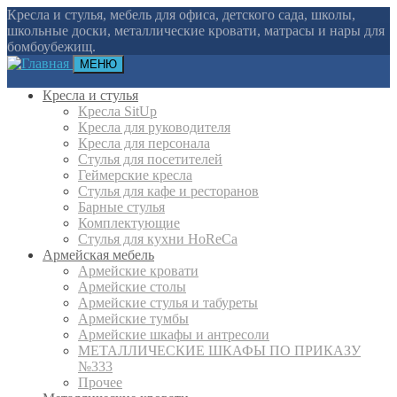
Кресла и стулья, мебель для офиса, детского сада, школы,
школьные доски, металлические кровати, матрасы и нары для
бомбоубежищ.
МЕНЮ
Кресла и стулья
Кресла SitUp
Кресла для руководителя
Кресла для персонала
Стулья для посетителей
Геймерские кресла
Cтулья для кафе и ресторанов
Барные стулья
Комплектующие
Стулья для кухни HoReCa
Армейская мебель
Армейские кровати
Армейские столы
Армейские стулья и табуреты
Армейские тумбы
Армейские шкафы и антресоли
МЕТАЛЛИЧЕСКИЕ ШКАФЫ ПО ПРИКАЗУ
№333
Прочее