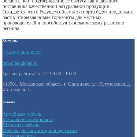
области, но и подтверждение её статуса как надежного
поставщика качественной натуральной продукции.
Ожидается, что в будущем объемы экспорта будут продолжать
расти, открывая новые горизонты для местных
производителей и способствуя экономическому развитию
региона.
Контакты
+7 (499) 460-00-94
info@belglobal.ru
График работы:Пн-Пт 09.00 - 19.00
143001, Московская область, г. Одинцово, ул. Кутузовская, д.
4А, помещ. 1.
Каталог
Армейская мебель
Металлические кровати
Школьная мебель
Мебель для гостиниц и общежитий
Детская мебель