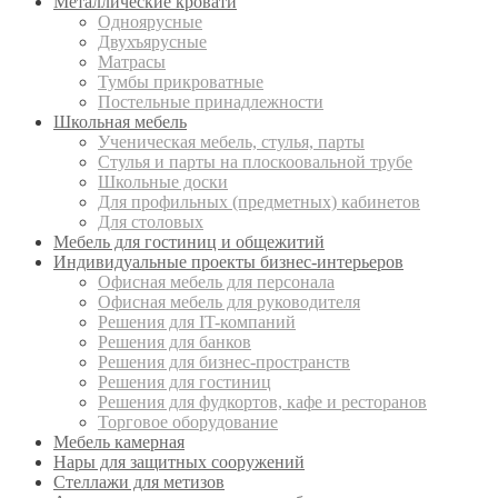
Металлические кровати
Одноярусные
Двухъярусные
Матрасы
Тумбы прикроватные
Постельные принадлежности
Школьная мебель
Ученическая мебель, стулья, парты
Стулья и парты на плоскоовальной трубе
Школьные доски
Для профильных (предметных) кабинетов
Для столовых
Мебель для гостиниц и общежитий
Индивидуальные проекты бизнес-интерьеров
Офисная мебель для персонала
Офисная мебель для руководителя
Решения для IT-компаний
Решения для банков
Решения для бизнес-пространств
Решения для гостиниц
Решения для фудкортов, кафе и ресторанов
Торговое оборудование
Мебель камерная
Нары для защитных сооружений
Стеллажи для метизов