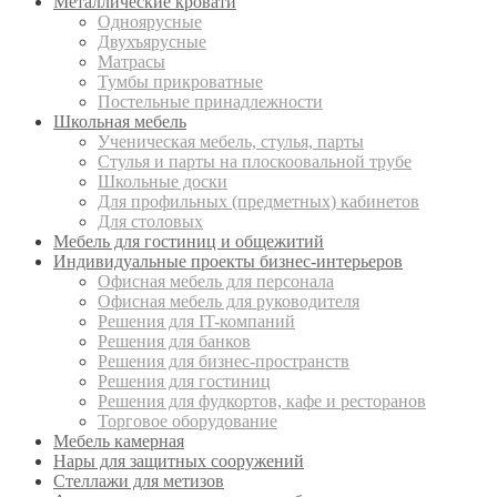
Металлические кровати
Одноярусные
Двухъярусные
Матрасы
Тумбы прикроватные
Постельные принадлежности
Школьная мебель
Ученическая мебель, стулья, парты
Стулья и парты на плоскоовальной трубе
Школьные доски
Для профильных (предметных) кабинетов
Для столовых
Мебель для гостиниц и общежитий
Индивидуальные проекты бизнес-интерьеров
Офисная мебель для персонала
Офисная мебель для руководителя
Решения для IT-компаний
Решения для банков
Решения для бизнес-пространств
Решения для гостиниц
Решения для фудкортов, кафе и ресторанов
Торговое оборудование
Мебель камерная
Нары для защитных сооружений
Стеллажи для метизов