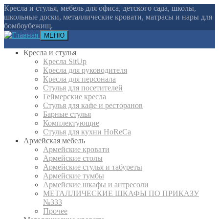
Кресла и стулья, мебель для офиса, детского сада, школы,
школьные доски, металлические кровати, матрасы и нары для
бомбоубежищ.
МЕНЮ
Кресла и стулья
Кресла SitUp
Кресла для руководителя
Кресла для персонала
Стулья для посетителей
Геймерские кресла
Cтулья для кафе и ресторанов
Барные стулья
Комплектующие
Стулья для кухни HoReCa
Армейская мебель
Армейские кровати
Армейские столы
Армейские стулья и табуреты
Армейские тумбы
Армейские шкафы и антресоли
МЕТАЛЛИЧЕСКИЕ ШКАФЫ ПО ПРИКАЗУ
№333
Прочее