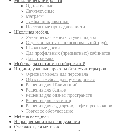
Металлические кровати
Одноярусные
Двухъярусные
Матрасы
Тумбы прикроватные
Постельные принадлежности
Школьная мебель
Ученическая мебель, стулья, парты
Стулья и парты на плоскоовальной трубе
Школьные доски
Для профильных (предметных) кабинетов
Для столовых
Мебель для гостиниц и общежитий
Индивидуальные проекты бизнес-интерьеров
Офисная мебель для персонала
Офисная мебель для руководителя
Решения для IT-компаний
Решения для банков
Решения для бизнес-пространств
Решения для гостиниц
Решения для фудкортов, кафе и ресторанов
Торговое оборудование
Мебель камерная
Нары для защитных сооружений
Стеллажи для метизов