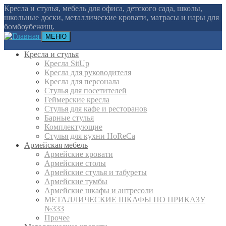
Кресла и стулья, мебель для офиса, детского сада, школы,
школьные доски, металлические кровати, матрасы и нары для
бомбоубежищ.
МЕНЮ
Кресла и стулья
Кресла SitUp
Кресла для руководителя
Кресла для персонала
Стулья для посетителей
Геймерские кресла
Cтулья для кафе и ресторанов
Барные стулья
Комплектующие
Стулья для кухни HoReCa
Армейская мебель
Армейские кровати
Армейские столы
Армейские стулья и табуреты
Армейские тумбы
Армейские шкафы и антресоли
МЕТАЛЛИЧЕСКИЕ ШКАФЫ ПО ПРИКАЗУ
№333
Прочее