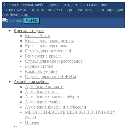
Кресла и стулья, мебель для офиса, детского сада, школы,
школьные доски, металлические кровати, матрасы и нары для
бомбоубежищ.
МЕНЮ
Кресла и стулья
Кресла SitUp
Кресла для руководителя
Кресла для персонала
Стулья для посетителей
Геймерские кресла
Cтулья для кафе и ресторанов
Барные стулья
Комплектующие
Стулья для кухни HoReCa
Армейская мебель
Армейские кровати
Армейские столы
Армейские стулья и табуреты
Армейские тумбы
Армейские шкафы и антресоли
МЕТАЛЛИЧЕСКИЕ ШКАФЫ ПО ПРИКАЗУ
№333
Прочее