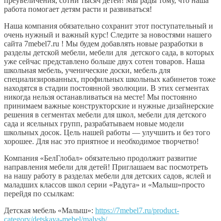
преувеличения, сотни тысяч детей! Мы рады тому, что наша
работа помогает детям расти и развиваться!
Наша компания обязательно сохранит этот поступательный и
очень нужный и важный курс! Следите за новостями нашего
сайта 7mebel7.ru ! Мы будем добавлять новые разработки в
разделы детской мебели, мебели для детского сада, в которых
уже сейчас представлено больше двух сотен товаров. Наша
школьная мебель, ученические доски, мебель для
специализированных, профильных школьных кабинетов тоже
находятся в стадии постоянной эволюции. В этих сегментах
никогда нельзя останавливаться на месте! Мы постоянно
принимаем важные конструкторские и нужные дизайнерские
решения в сегментах мебели для школ, мебели для детского
сада и ясельных групп, разрабатываем новые модели
школьных досок. Цель нашей работы — улучшить и без того
хорошее. Для нас это приятное и необходимое творчетво!
Компания «БелГлобал» обязательно продолжит развитие
направления мебели для детей! Приглашаем вас посмотреть
на нашу работу в разделах мебели для детских садов, яслей и
маладших классов школ серии «Радуга» и «Малыш»просто
перейдя по ссылкам:
Детская мебель «Малыш»:
https://7mebel7.ru/product-
category/detskaya-mebel/malysh/