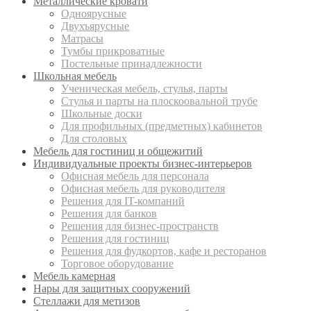
Металлические кровати
Одноярусные
Двухъярусные
Матрасы
Тумбы прикроватные
Постельные принадлежности
Школьная мебель
Ученическая мебель, стулья, парты
Стулья и парты на плоскоовальной трубе
Школьные доски
Для профильных (предметных) кабинетов
Для столовых
Мебель для гостиниц и общежитий
Индивидуальные проекты бизнес-интерьеров
Офисная мебель для персонала
Офисная мебель для руководителя
Решения для IT-компаний
Решения для банков
Решения для бизнес-пространств
Решения для гостиниц
Решения для фудкортов, кафе и ресторанов
Торговое оборудование
Мебель камерная
Нары для защитных сооружений
Стеллажи для метизов