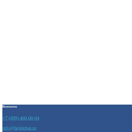
5500
₽
Кровать детская «Старшая
группа»
5690
₽
Кровать детская трехъярусная
выкатная с металлическим
каркасом
12440
₽
Контакты
+7 (499) 460-00-94
info@belglobal.ru