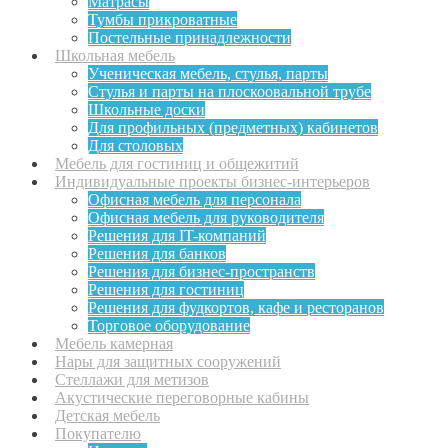
Матрасы
Тумбы прикроватные
Постельные принадлежности
Школьная мебель
Ученическая мебель, стулья, парты
Стулья и парты на плоскоовальной трубе
Школьные доски
Для профильных (предметных) кабинетов
Для столовых
Мебель для гостиниц и общежитий
Индивидуальные проекты бизнес-интерьеров
Офисная мебель для персонала
Офисная мебель для руководителя
Решения для IT-компаний
Решения для банков
Решения для бизнес-пространств
Решения для гостиниц
Решения для фудкортов, кафе и ресторанов
Торговое оборудование
Мебель камерная
Нары для защитных сооружений
Стеллажи для метизов
Акустические переговорные кабины
Детская мебель
Покупателю