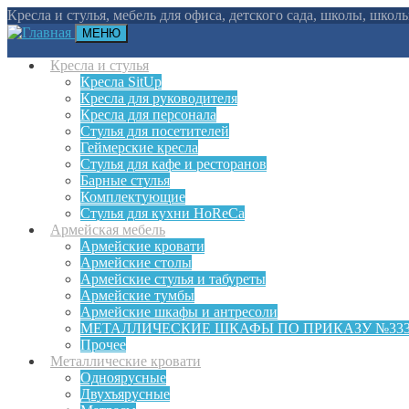
Кресла и стулья, мебель для офиса, детского сада, школы, шко
МЕНЮ
Кресла и стулья
Кресла SitUp
Кресла для руководителя
Кресла для персонала
Стулья для посетителей
Геймерские кресла
Cтулья для кафе и ресторанов
Барные стулья
Комплектующие
Стулья для кухни HoReCa
Армейская мебель
Армейские кровати
Армейские столы
Армейские стулья и табуреты
Армейские тумбы
Армейские шкафы и антресоли
МЕТАЛЛИЧЕСКИЕ ШКАФЫ ПО ПРИКАЗУ №33
Прочее
Металлические кровати
Одноярусные
Двухъярусные