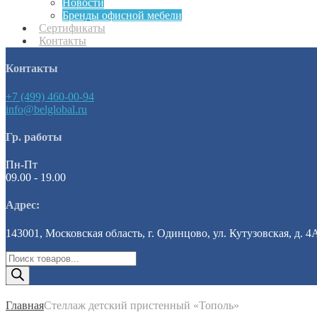
Новости
Бренды офисной мебели
Сертификаты
Контакты
Контакты
+7 (499) 460-00-94
info@belglobal.ru
Гр. работы
Пн-Пт
09.00 - 19.00
Адрес:
143001, Московская область, г. Одинцово, ул. Кутузовская, д. 4
Поиск
товаров
Главная
Стеллаж детский пристенный «Тополь»