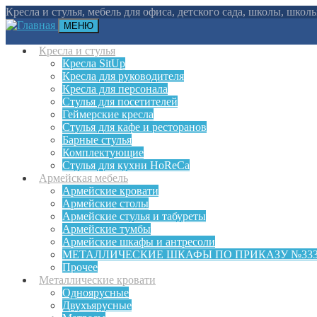
Кресла и стулья, мебель для офиса, детского сада, школы, шко
МЕНЮ
Кресла и стулья
Кресла SitUp
Кресла для руководителя
Кресла для персонала
Стулья для посетителей
Геймерские кресла
Cтулья для кафе и ресторанов
Барные стулья
Комплектующие
Стулья для кухни HoReCa
Армейская мебель
Армейские кровати
Армейские столы
Армейские стулья и табуреты
Армейские тумбы
Армейские шкафы и антресоли
МЕТАЛЛИЧЕСКИЕ ШКАФЫ ПО ПРИКАЗУ №33
Прочее
Металлические кровати
Одноярусные
Двухъярусные