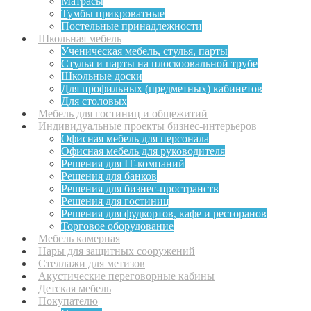
Матрасы
Тумбы прикроватные
Постельные принадлежности
Школьная мебель
Ученическая мебель, стулья, парты
Стулья и парты на плоскоовальной трубе
Школьные доски
Для профильных (предметных) кабинетов
Для столовых
Мебель для гостиниц и общежитий
Индивидуальные проекты бизнес-интерьеров
Офисная мебель для персонала
Офисная мебель для руководителя
Решения для IT-компаний
Решения для банков
Решения для бизнес-пространств
Решения для гостиниц
Решения для фудкортов, кафе и ресторанов
Торговое оборудование
Мебель камерная
Нары для защитных сооружений
Стеллажи для метизов
Акустические переговорные кабины
Детская мебель
Покупателю