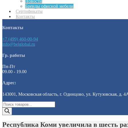
Новости
Бренды офисной мебели
Сертификаты
Контакты
Контакты
+7 (499) 460-00-94
info@belglobal.ru
Гр. работы
Пн-Пт
09.00 - 19.00
Адрес:
143001, Московская область, г. Одинцово, ул. Кутузовская, д. 4
Поиск
товаров
Республика Коми увеличила в шесть ра