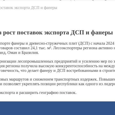
поставок экспорта ДСП и фанеры
з рост поставок экспорта ДСП и фанеры
порте фанеры и древесно-стружечных плит (ДСП) с начала 2024
товаров составил 24,1 тыс. м³. Лесоэкспортеры региона активн
анд, Оман и Бразилия.
ернизации лесопромышленных предприятий и усилению мер по э
ция региона получила высокую конкурентоспособность на меж
овечность, что делает фанеру и ДСП востребованными в строит
говых маршрутов и снижением транспортных издержек. Повышен
и позволяет укреплять позиции республики как одного из лиде
экспорта и расширить географию поставок.