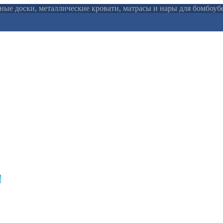
льные доски, металлические кровати, матрасы и нары для бомбоу
3