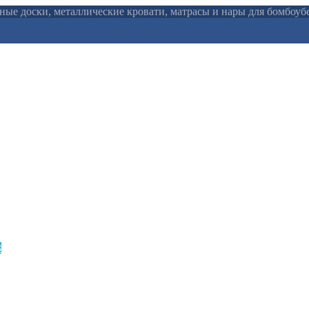
льные доски, металлические кровати, матрасы и нары для бомбоу
3