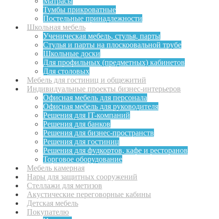
Матрасы
Тумбы прикроватные
Постельные принадлежности
Школьная мебель
Ученическая мебель, стулья, парты
Стулья и парты на плоскоовальной трубе
Школьные доски
Для профильных (предметных) кабинетов
Для столовых
Мебель для гостиниц и общежитий
Индивидуальные проекты бизнес-интерьеров
Офисная мебель для персонала
Офисная мебель для руководителя
Решения для IT-компаний
Решения для банков
Решения для бизнес-пространств
Решения для гостиниц
Решения для фудкортов, кафе и ресторанов
Торговое оборудование
Мебель камерная
Нары для защитных сооружений
Стеллажи для метизов
Акустические переговорные кабины
Детская мебель
Покупателю