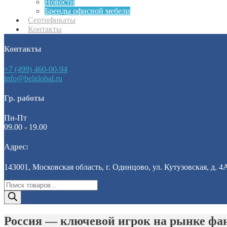
Новости
Бренды офисной мебели
Сертификаты
Контакты
Контакты
+7 (499) 460-00-94
info@belglobal.ru
Гр. работы
Пн-Пт
09.00 - 19.00
Адрес:
143001, Московская область, г. Одинцово, ул. Кутузовская, д. 4
Поиск
товаров
Россия — ключевой игрок на рынке фа