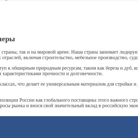
неры
 страны, так и на мировой арене. Наша страна занимает лидир
отраслей, включая строительство, мебельное производство, суд
уп к обширным природным ресурсам, таким как береза и дуб, к
и характеристиками прочности и долговечности.
лассах, что делает ее универсальным материалом для стройки и 
 позиции России как глобального поставщика этого важного ст
просы рынка и внося свой значительный вклад в российскую эко