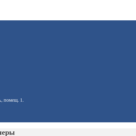
А, помещ. 1.
неры