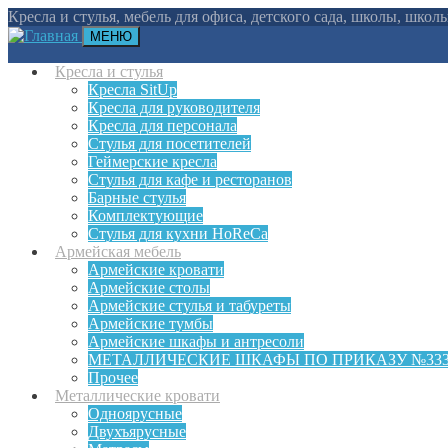
Кресла и стулья, мебель для офиса, детского сада, школы, шко
МЕНЮ
Кресла и стулья
Кресла SitUp
Кресла для руководителя
Кресла для персонала
Стулья для посетителей
Геймерские кресла
Cтулья для кафе и ресторанов
Барные стулья
Комплектующие
Стулья для кухни HoReCa
Армейская мебель
Армейские кровати
Армейские столы
Армейские стулья и табуреты
Армейские тумбы
Армейские шкафы и антресоли
МЕТАЛЛИЧЕСКИЕ ШКАФЫ ПО ПРИКАЗУ №33
Прочее
Металлические кровати
Одноярусные
Двухъярусные