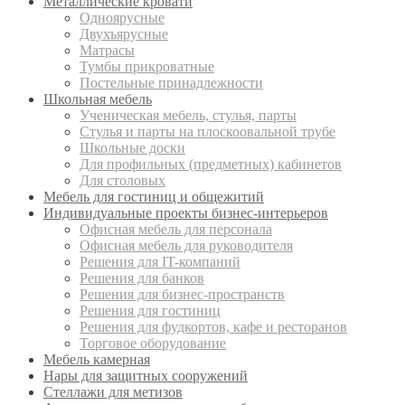
Металлические кровати
Одноярусные
Двухъярусные
Матрасы
Тумбы прикроватные
Постельные принадлежности
Школьная мебель
Ученическая мебель, стулья, парты
Стулья и парты на плоскоовальной трубе
Школьные доски
Для профильных (предметных) кабинетов
Для столовых
Мебель для гостиниц и общежитий
Индивидуальные проекты бизнес-интерьеров
Офисная мебель для персонала
Офисная мебель для руководителя
Решения для IT-компаний
Решения для банков
Решения для бизнес-пространств
Решения для гостиниц
Решения для фудкортов, кафе и ресторанов
Торговое оборудование
Мебель камерная
Нары для защитных сооружений
Стеллажи для метизов