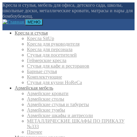
Кресла и стулья, мебель для офиса, детского сада, школы,
школьные доски, металлические кровати, матрасы и нары для
бомбоубежищ.
МЕНЮ
Кресла и стулья
Кресла SitUp
Кресла для руководителя
Кресла для персонала
Стулья для посетителей
Геймерские кресла
Cтулья для кафе и ресторанов
Барные стулья
Комплектующие
Стулья для кухни HoReCa
Армейская мебель
Армейские кровати
Армейские столы
Армейские стулья и табуреты
Армейские тумбы
Армейские шкафы и антресоли
МЕТАЛЛИЧЕСКИЕ ШКАФЫ ПО ПРИКАЗУ
№333
Прочее