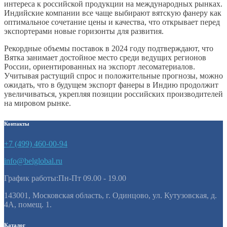
интереса к российской продукции на международных рынках.
Индийские компании все чаще выбирают вятскую фанеру как
оптимальное сочетание цены и качества, что открывает перед
экспортерами новые горизонты для развития.
Рекордные объемы поставок в 2024 году подтверждают, что
Вятка занимает достойное место среди ведущих регионов
России, ориентированных на экспорт лесоматериалов.
Учитывая растущий спрос и положительные прогнозы, можно
ожидать, что в будущем экспорт фанеры в Индию продолжит
увеличиваться, укрепляя позиции российских производителей
на мировом рынке.
Контакты
+7 (499) 460-00-94
info@belglobal.ru
График работы:Пн-Пт 09.00 - 19.00
143001, Московская область, г. Одинцово, ул. Кутузовская, д.
4А, помещ. 1.
Каталог