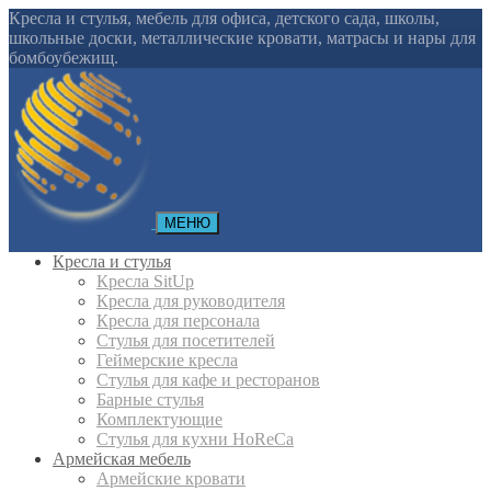
Кресла и стулья, мебель для офиса, детского сада, школы,
школьные доски, металлические кровати, матрасы и нары для
бомбоубежищ.
МЕНЮ
Кресла и стулья
Кресла SitUp
Кресла для руководителя
Кресла для персонала
Стулья для посетителей
Геймерские кресла
Cтулья для кафе и ресторанов
Барные стулья
Комплектующие
Стулья для кухни HoReCa
Армейская мебель
Армейские кровати